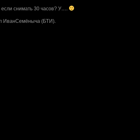
т, если снимать 30 часов? У….
оп ИванСемёныча (БТИ).