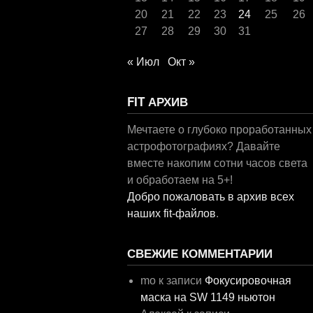
20
21
22
23
24
25
26
27
28
29
30
31
« Июл
Окт »
FIT АРХИВ
Мечтаете о глубоко проработанных
астрофотографиях? Давайте
вместе накопим сотни часов света
и обработаем на 5+!
Добро пожаловать в архив всех
наших fit-файлов
.
СВЕЖИЕ КОММЕНТАРИИ
mo
к записи
Фокусировочная
маска на SW 1149 ньютон