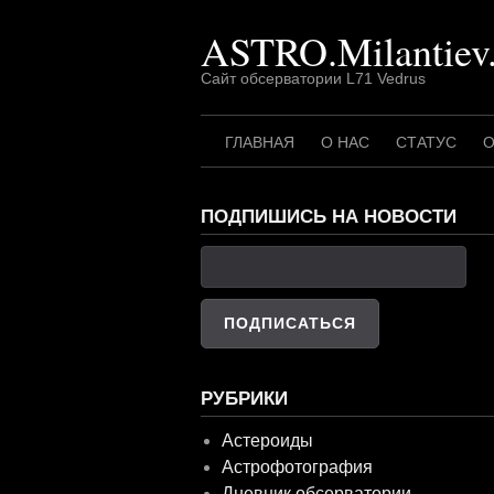
Перейти
ASTRO.Milantiev
к
содержимому
Сайт обсерватории L71 Vedrus
ГЛАВНАЯ
О НАС
СТАТУС
О
ПОДПИШИСЬ НА НОВОСТИ
РУБРИКИ
Астероиды
Астрофотография
Дневник обсерватории