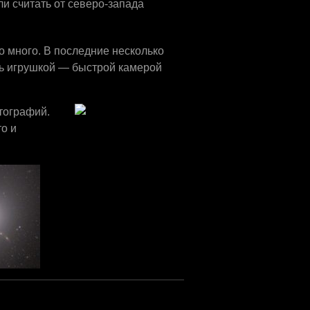
ли считать от северо-запада
о много. В последние несколько
ять игрушкой — быстрой камерой
тографий.
о и