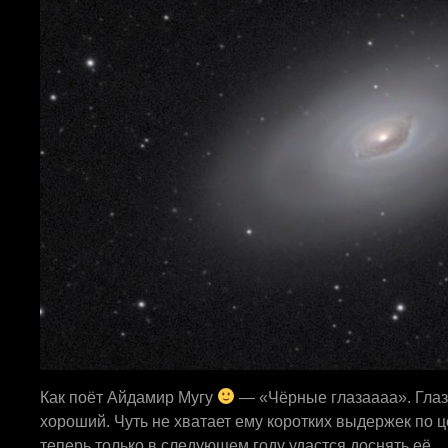
Как поёт Айдамир Мугу
— «Чёрные глазаааа». Глаз,
хороший. Чуть не хватает ему коротких выдержек по ц
теперь только в следующем году удастся доснять её.