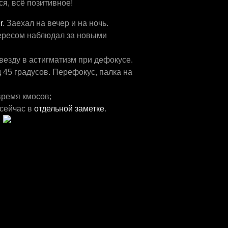
я, всё позитивное!
r
. Заехал на вечер и на ночь.
тересом наблюдал за новыми
везду в астигматизм при дефокусе.
 45 градусов. Перефокус, палка на
ремя кмосов;
 сейчас в
отдельной заметке
.