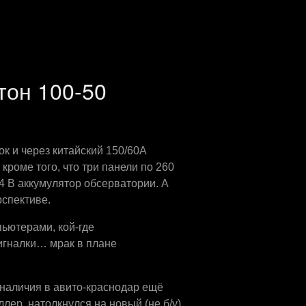
тон 100-50
к и через китайский 150/60А
роме того, что три панели по 260
4 В аккумулятор обсерватории. А
рспективе.
пьютерами, кой-где
игналки… мрак в плане
наличия в авито-краснодар ещё
ллер, натолкнулся на новый (не б/у)