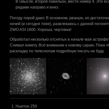
В смысле, второй павильон, место номер 4. Это ес
рядами направо и вниз.
Погоду порой дают. В основном, рваную, но достаточн
ночей (и сегодня тоже), развлекаюсь с данной погон
ZWO ASI 1600. Хороша, чертовка!
Обработал несколько отснятых в начале мая астрофо
Снимал комету. Всё внимание к новому сараю. Пока чт
раскладку по телескопам подробную писать не буду.
Ньютон 250