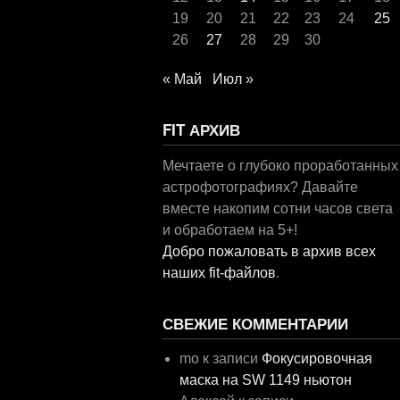
19
20
21
22
23
24
25
26
27
28
29
30
« Май
Июл »
FIT АРХИВ
Мечтаете о глубоко проработанных
астрофотографиях? Давайте
вместе накопим сотни часов света
и обработаем на 5+!
Добро пожаловать в архив всех
наших fit-файлов
.
СВЕЖИЕ КОММЕНТАРИИ
mo
к записи
Фокусировочная
маска на SW 1149 ньютон