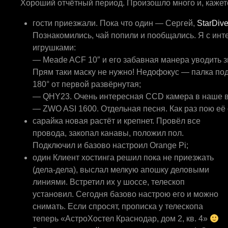
Хороший отчётный период. Произошло много и, кажетс
гости приезжали. Пока что один — Сергей,
StarDive
Познакомились, чай попили и пообщались. Я с ин
игрушками:
— Meade ACF 10″ и его забавная манера уводить з
Прям таки маску не нужно! Недофокус — палка под
180° от первой развёрнутая;
— QHY23. Очень интересная CCD камера в наше в
— ZWO ASI 1600. Отдельная песня. Как раз пою её
сарайка новая растёт и крепнет. Провёл все
провода, закопал канавы, положил пол.
Подключил и базово настроил Orange Pi;
один Клиент хостинга решил пока не приезжать
(дела-дела), выслал мелкую апошку деловыми
линиями. Встретил их у шоссе, телескоп
установил. Сегодня базово настрою его и можно
снимать. Если спросят, прописка у телескопа
теперь «АстроХостел Краснодар, дом 2, кв. 4»