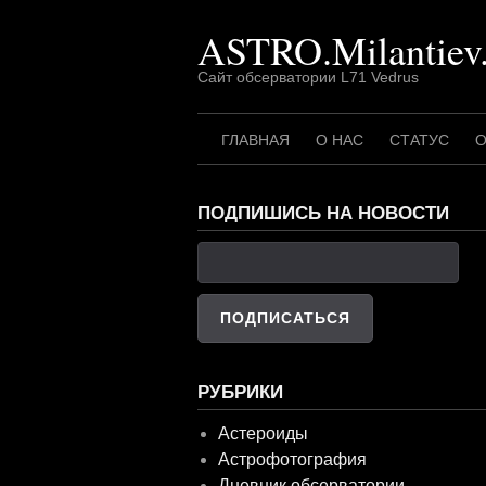
Перейти
ASTRO.Milantiev
к
содержимому
Сайт обсерватории L71 Vedrus
ГЛАВНАЯ
О НАС
СТАТУС
О
ПОДПИШИСЬ НА НОВОСТИ
РУБРИКИ
Астероиды
Астрофотография
Дневник обсерватории