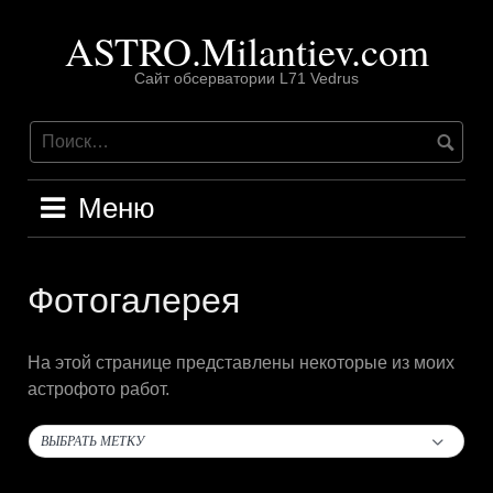
Перейти
ASTRO.Milantiev.com
к
содержимому
Сайт обсерватории L71 Vedrus
Меню
Фотогалерея
На этой странице представлены некоторые из моих
астрофото работ.
ВЫБРАТЬ МЕТКУ