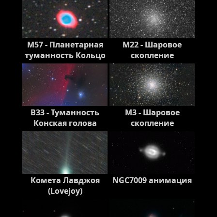
M57 - Планетарная
M22 - Шаровое
туманность Кольцо
скопление
B33 - Туманность
M3 - Шаровое
Конская голова
скопление
Комета Лавджоя
NGC7009 анимация
(Lovejoy)