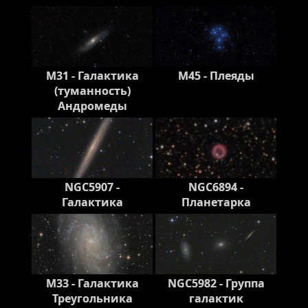
M31 - Галактика
M45 - Плеяды
(туманность)
Андромеды
NGC5907 -
NGC6894 -
Галактика
Планетарка
M33 - Галактика
NGC5982 - Группа
Треугольника
галактик