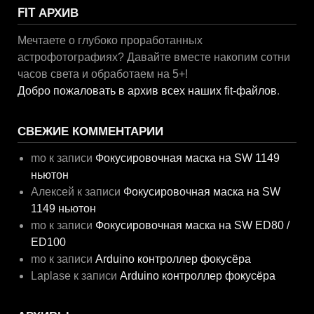
FIT АРХИВ
Мечтаете о глубоко проработанных
астрофотографиях? Давайте вместе накопим сотни
часов света и обработаем на 5+!
Добро пожаловать в архив всех наших fit-файлов
.
СВЕЖИЕ КОММЕНТАРИИ
mo
к записи
Фокусировочная маска на SW 1149
ньютон
Алексей
к записи
Фокусировочная маска на SW
1149 ньютон
mo
к записи
Фокусировочная маска на SW ED80 /
ED100
mo
к записи
Arduino контроллер фокусёра
Laplase
к записи
Arduino контроллер фокусёра