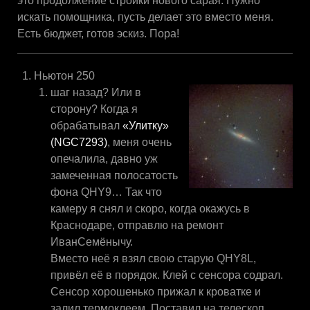
это продолжение стройки нового сарая. Нужно
искать помощника, пусть делает это вместо меня.
Есть бюджет, готов эскиз. Пора!
Ньютон 250
шаг назад? Или в
сторону? Когда я
обрабатывал
«Улитку»
(NGC7293)
, меня очень
опечалила, давно уж
замеченная полосатость
фона QHY9… Так что
камеру я снял и скоро, когда окажусь в
Краснодаре, отправлю на ремонт
ИванСемёнычу.
Вместо неё я взял свою старую QHY8L,
привёл её в порядок. Клей с сенсора содрал.
Сенсор хорошенько прижал к кроватке и
залил термоклеем. Поставил на телескоп,