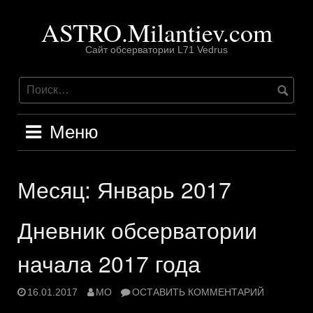
Перейти
ASTRO.Milantiev.com
к
содержимому
Сайт обсерватории L71 Vedrus
Меню
Месяц:
Январь 2017
Дневник обсерватории
начала 2017 года
16.01.2017
MO
ОСТАВИТЬ КОММЕНТАРИЙ