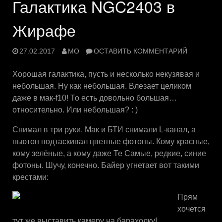
Галактика NGC2403 в
Жирафе
27.02.2017
MO
ОСТАВИТЬ КОММЕНТАРИЙ
Хорошая галактика, пусть и несколько некузявая и
небольшая. Ну как небольшая. Влезает целиком
даже в мак-f10! То есть довольно большая…
относительно. Или небольшая? : )
Снимал в три руки. Мак и БТИ снимали L-канал, а
ньютон подтаскивал цветные фотоны. Кому красные,
кому зелёные, а кому даже Те Самые, редкие, синие
фотоны. Шучу, конечно. Байер угнетает вот такими
крестами:
Прям
хочется
тут же выставить камеру на барахолку!