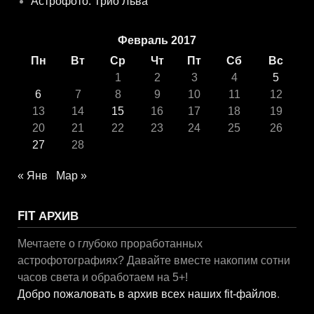
Астрофото: Трио Льва
Февраль 2017
Пн
Вт
Ср
Чт
Пт
Сб
Вс
1
2
3
4
5
6
7
8
9
10
11
12
13
14
15
16
17
18
19
20
21
22
23
24
25
26
27
28
« Янв
Мар »
FIT АРХИВ
Мечтаете о глубоко проработанных
астрофотографиях? Давайте вместе накопим сотни
часов света и обработаем на 5+!
Добро пожаловать в архив всех наших fit-файлов
.