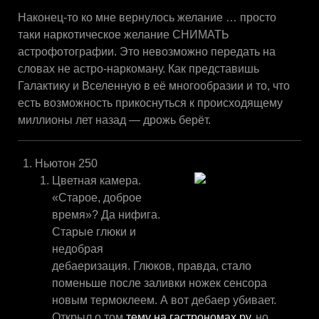
Наконец-то ко мне вернулось желание … просто
таки наркотическое желание СНИМАТЬ
астрофотографии. Это невозможно передать на
словах не астро-наркоману. Как представишь
Галактику и Вселенную в её многообразии и то, что
есть возможность прикоснуться к происходящему
миллионы лет назад — дрожь берёт.
Ньютон 250
Цветная камера.
«Старое, доброе
время»? Да нифига.
Старые глюки и
недобрая
дебаеризация. Глюков, правда, стало
поменьше после заливки ножек сенсора
новым термоклеем. А вот дебаер убивает.
Открыл о том
тему на гастрономах.ру
, но