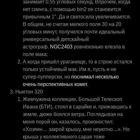
занимает 0.55 угловых секунд. Впрочем, когда
нет сиинга, с помощью bin2 он становится
привычным 1″. Да и светосила увеличивается.
В общем, не считая мелкого поля 30 на 20
угловых минут, получился почти идеальный
универсальный дипскайный
астрограф.
NGC2403
ровнёхонько влезла в
поле мака;
А когда пришёл ураганище, то в строю остался
только устойчивый мак. Им я, пусть и не
супер-пупперски, но
поснимал несколько
очень перспективных комет
.
Ньютон 320
Жемчужина коллекции, Большой Телескоп
Ивана (БТИ), стоял в сарайке и, прижавшись к
земле, дюже боялся ветра. Поглядывая на
меня порой он, казалось, произностил:
«Хозяин… закрой крышу, мне неуютно…». Но
крыша у коллективного сарая тоже