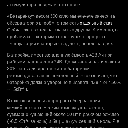
аккумулятора не делает его новее.
«Батарейку» весом 300 кило мы еле-еле занесли в
обсерваторию втроём, о том есть
отдельный сказ
.
Сейчас же я хотел рассказать о другом. А именно, о
проблемах, с которыми столкнулся в процессе
эксплуатации и которые, надеюсь, решил на днях.
Батарейка имеет заявленную ёмкость 428 Ач при
рабочем напряжении 24В. Допускается разряд аж на
80%, хоть для долгой жизни батарейки
рекомендован лишь половинный. Это означает, что
батарейка должна уверенно выдавать 428 * 24 * 50%
~= 5кВт*ч.
Включаю я новый астрограф обсерватории —
мелкий ньютон с мелким компом управления,
суммарно кушающий около 50 Вт в рабочем режиме
(~0.5 кВт*ч за ночь) и бац… аккум севший в ноль. Я в