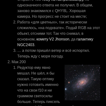
однозначного ответа не получил. В общем,
заново знакомился с QHY8L. Хорошая
камера. Но прогресс не стоит на месте;
Работа «для цветных», так исторически
сложилось, «на подхвате». Подай RGB на этот
объект, отсними тот. Так что снимал, в
основном,
комету V2 Jhonson
, да
галактику
NGC2403
.
… а потом пришёл ветер и всё испортил.
Теперь жду с моря погоду.
Мак 200
Редуктор ему явно
мешал. Не шёл, я бы
сказал. Такую оптику
нужно готовить именно
что на свои f10 и ни
граммом светосилы
больше. Теперь пиксель