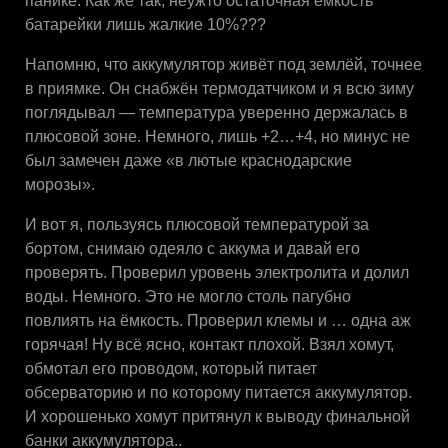
панике. Как же так, неужто остаточная ёмкость
батарейки лишь жалкие 10%???
Напомню, что аккумулятор живёт под землёй, точнее
в приямке. Он снабжён термодатчиком и я всю зиму
поглядывал — температура уверенно держалась в
плюсовой зоне. Немного, лишь +2…+4, но минус не
был замечен даже «в лютые краснодарские
морозы».
И вот я, пользуясь плюсовой температурой за
бортом, снимаю одеяло с аккума и давай его
проверять. Проверил уровень электролита и долил
воды. Немного. Это не могло столь пагубно
повлиять на ёмкость. Проверил клемы и … одна аж
горячая! Ну всё ясно, контакт плохой. Взял хомут,
обмотал его проводом, который питает
обсерваторию и по которому питается аккумулятор.
И хорошенько хомут притянул к выводу финальной
банки аккумулятора..