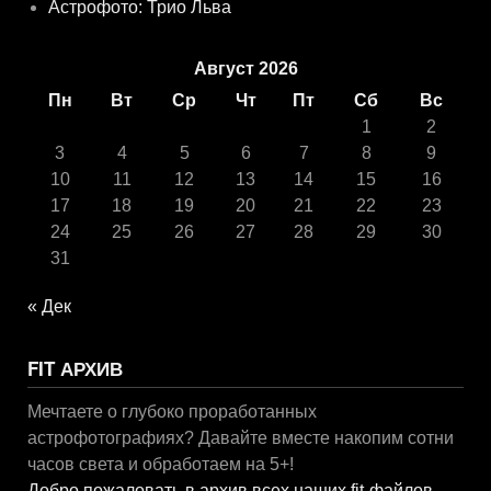
Астрофото: Трио Льва
Август 2026
Пн
Вт
Ср
Чт
Пт
Сб
Вс
1
2
3
4
5
6
7
8
9
10
11
12
13
14
15
16
17
18
19
20
21
22
23
24
25
26
27
28
29
30
31
« Дек
FIT АРХИВ
Мечтаете о глубоко проработанных
астрофотографиях? Давайте вместе накопим сотни
часов света и обработаем на 5+!
Добро пожаловать в архив всех наших fit-файлов
.