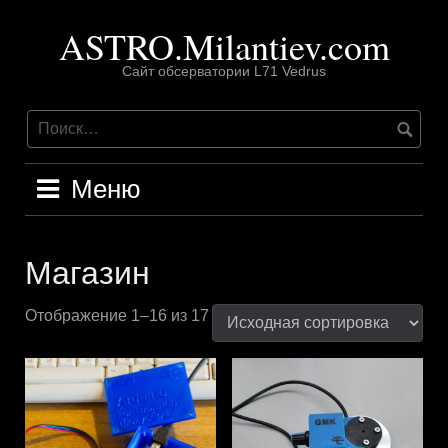
Перейти
ASTRO.Milantiev.com
к
содержимому
Сайт обсерватории L71 Vedrus
Меню
Магазин
Отображение 1–16 из 17