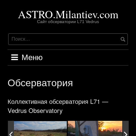
Перейти
ASTRO.Milantiev.com
к
содержимому
Сайт обсерватории L71 Vedrus
Меню
Обсерватория
Коллективная обсерватория L71 —
Vedrus Observatory