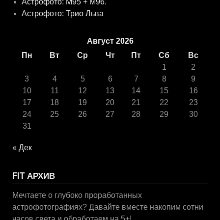
Астрофото: M95 + M96.
Астрофото: Трио Льва
Август 2026
Пн
Вт
Ср
Чт
Пт
Сб
Вс
1
2
3
4
5
6
7
8
9
10
11
12
13
14
15
16
17
18
19
20
21
22
23
24
25
26
27
28
29
30
31
« Дек
FIT АРХИВ
Мечтаете о глубоко проработанных
астрофотографиях? Давайте вместе накопим сотни
часов света и обработаем на 5+!