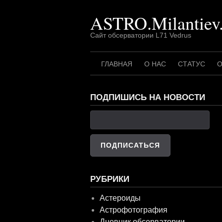
Перейти
ASTRO.Milantiev
к
содержимому
Сайт обсерватории L71 Vedrus
ГЛАВНАЯ
О НАС
СТАТУС
О
ПОДПИШИСЬ НА НОВОСТИ
РУБРИКИ
Астероиды
Астрофотография
Дневник обсерватории