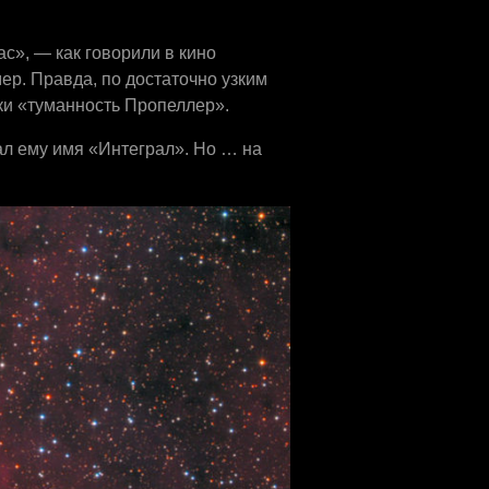
ас», — как говорили в кино
ер. Правда, по достаточно узким
ски «туманность Пропеллер».
 Дал ему имя «Интеграл». Но … на