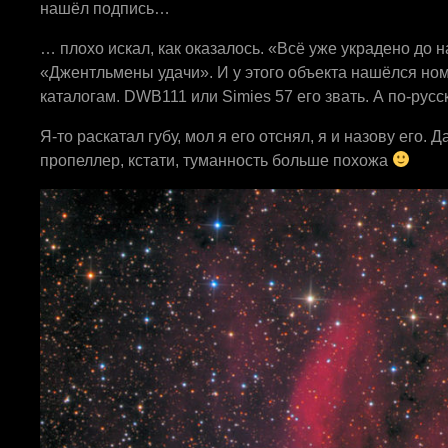
нашёл подпись…
… плохо искал, как оказалось. «Всё уже украдено до н
«Джентльмены удачи». И у этого объекта нашёлся ном
каталогам. DWB111 или Simies 57 его звать. А по-рус
Я-то раскатал губу, мол я его отснял, я и назову его.
пропеллер, кстати, туманность больше похожа