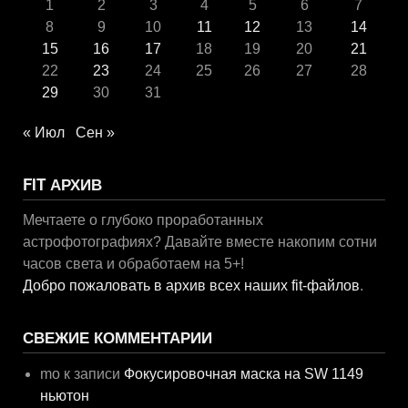
1
2
3
4
5
6
7
8
9
10
11
12
13
14
15
16
17
18
19
20
21
22
23
24
25
26
27
28
29
30
31
« Июл
Сен »
FIT АРХИВ
Мечтаете о глубоко проработанных
астрофотографиях? Давайте вместе накопим сотни
часов света и обработаем на 5+!
Добро пожаловать в архив всех наших fit-файлов
.
СВЕЖИЕ КОММЕНТАРИИ
mo
к записи
Фокусировочная маска на SW 1149
ньютон