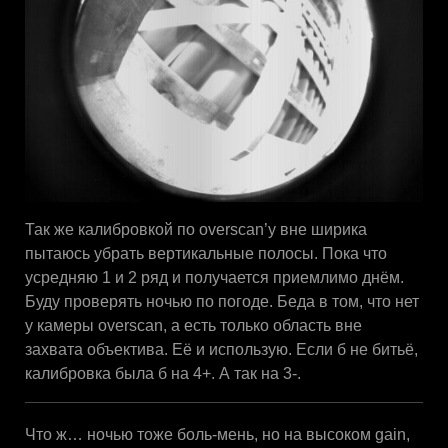
Так же калибровкой по overscan’у вне ширика
пытаюсь убрать вертикальные полосы. Пока что
усредняю 1 и 2 ряд и получается приемлимо днём.
Буду проверять ночью по погоде. Беда в том, что нет
у камеры overscan, а есть только область вне
захвата объектива. Её и использую. Если б не битьё,
калибровка была б на 4+. А так на 3-.
Что ж… ночью тоже боль-мень, но на высоком gain,