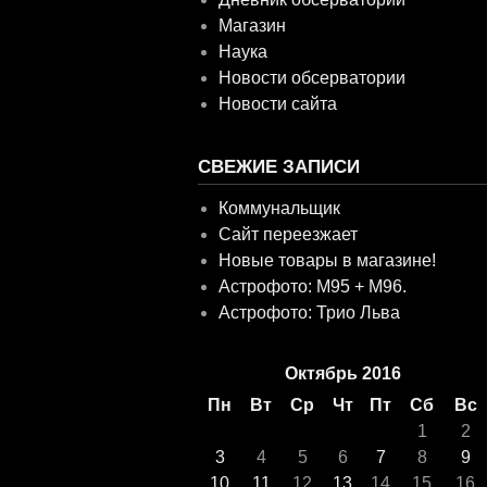
Магазин
Наука
Новости обсерватории
Новости сайта
СВЕЖИЕ ЗАПИСИ
Коммунальщик
Сайт переезжает
Новые товары в магазине!
Астрофото: M95 + M96.
Астрофото: Трио Льва
Октябрь 2016
Пн
Вт
Ср
Чт
Пт
Сб
Вс
1
2
3
4
5
6
7
8
9
10
11
12
13
14
15
16