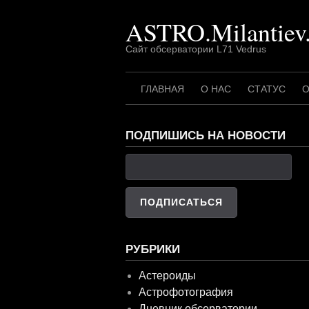
Перейти
ASTRO.Milantiev
к
содержимому
Сайт обсерватории L71 Vedrus
ГЛАВНАЯ
О НАС
СТАТУС
О
ПОДПИШИСЬ НА НОВОСТИ
РУБРИКИ
Астероиды
Астрофотография
Дневник обсерватории