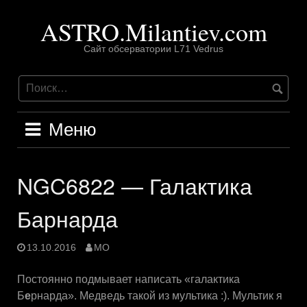
Перейти
ASTRO.Milantiev.com
к
содержимому
Сайт обсерватории L71 Vedrus
Меню
NGC6822 — Галактика
Барнарда
13.10.2016
MO
Постоянно подмывает написать «галактика
Б
е
рнарда». Медведь такой из мультика :). Мультик я