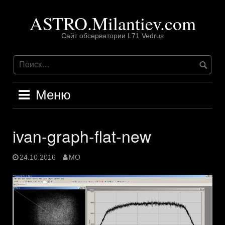
Перейти
ASTRO.Milantiev.com
к
содержимому
Сайт обсерватории L71 Vedrus
Меню
ivan-graph-flat-new
24.10.2016
MO