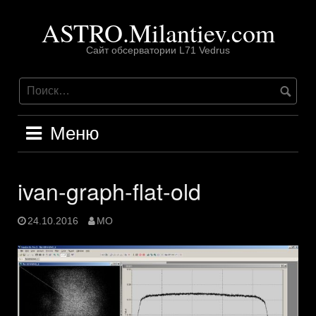
Перейти
ASTRO.Milantiev.com
к
содержимому
Сайт обсерватории L71 Vedrus
Меню
ivan-graph-flat-old
24.10.2016
MO