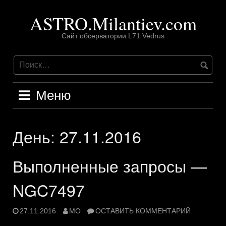
Перейти
ASTRO.Milantiev.com
к
содержимому
Сайт обсерватории L71 Vedrus
Меню
День:
27.11.2016
Выполненные запросы —
NGC7497
27.11.2016
MO
ОСТАВИТЬ КОММЕНТАРИЙ