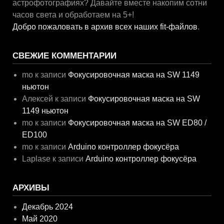
астрофотографиях? Давайте вместе накопим сотни
часов света и обработаем на 5+!
Добро пожаловать в архив всех наших fit-файлов
.
СВЕЖИЕ КОММЕНТАРИИ
mo
к записи
Фокусировочная маска на SW 1149
ньютон
Алексей
к записи
Фокусировочная маска на SW
1149 ньютон
mo
к записи
Фокусировочная маска на SW ED80 /
ED100
mo
к записи
Arduino контроллер фокусёра
Laplase
к записи
Arduino контроллер фокусёра
АРХИВЫ
Декабрь 2024
Май 2020