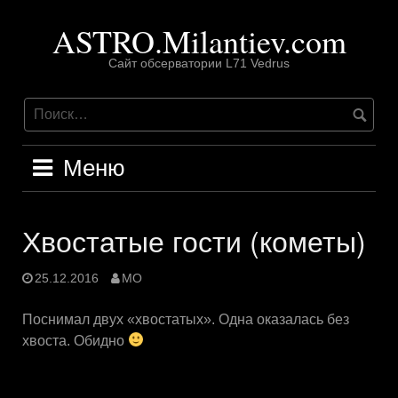
Перейти
ASTRO.Milantiev.com
к
содержимому
Сайт обсерватории L71 Vedrus
Меню
Хвостатые гости (кометы)
25.12.2016
MO
Поснимал двух «хвостатых». Одна оказалась без
хвоста. Обидно