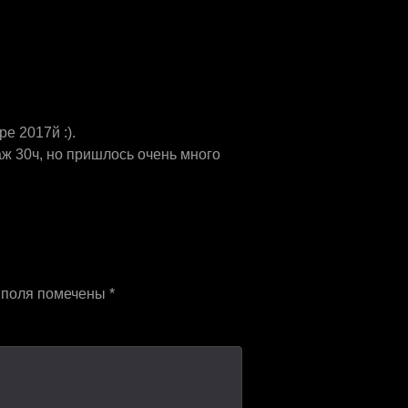
ре 2017й :).
аж 30ч, но пришлось очень много
 поля помечены
*