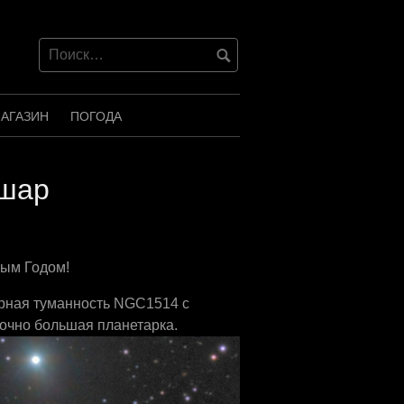
АГАЗИН
ПОГОДА
шар
вым Годом!
тарная туманность NGC1514 с
очно большая планетарка.