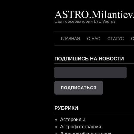
Перейти
ASTRO.Milantiev
к
содержимому
Сайт обсерватории L71 Vedrus
ГЛАВНАЯ
О НАС
СТАТУС
О
ПОДПИШИСЬ НА НОВОСТИ
РУБРИКИ
Астероиды
Астрофотография
Дневник обсерватории