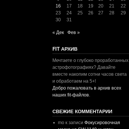
16
17
18
19
20
21
22
23
24
25
26
27
28
29
30
31
« Дек
Фев »
FIT АРХИВ
Мечтаете о глубоко проработанных
астрофотографиях? Давайте
вместе накопим сотни часов света
и обработаем на 5+!
Добро пожаловать в архив всех
наших fit-файлов
.
СВЕЖИЕ КОММЕНТАРИИ
mo
к записи
Фокусировочная