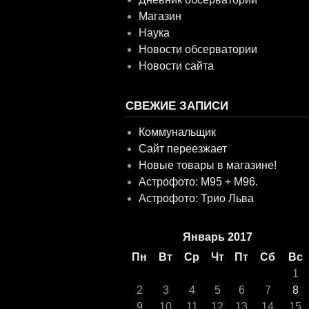
Магазин
Наука
Новости обсерватории
Новости сайта
СВЕЖИЕ ЗАПИСИ
Коммунальщик
Сайт переезжает
Новые товары в магазине!
Астрофото: M95 + M96.
Астрофото: Трио Льва
Январь 2017
Пн
Вт
Ср
Чт
Пт
Сб
Вс
1
2
3
4
5
6
7
8
9
10
11
12
13
14
15