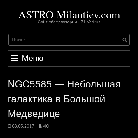
Перейти
ASTRO.Milantiev.com
к
содержимому
Сайт обсерватории L71 Vedrus
Меню
NGC5585 — Небольшая
галактика в Большой
Медведице
08.05.2017
MO