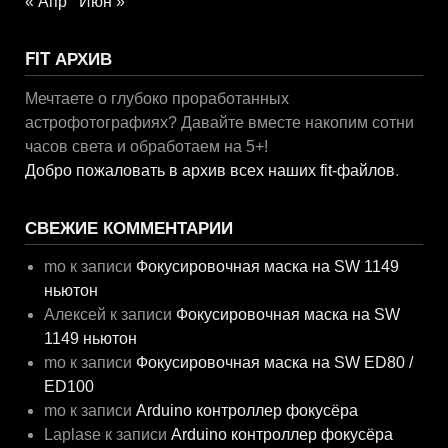
« Апр
Июн »
FIT АРХИВ
Мечтаете о глубоко проработанных
астрофотографиях? Давайте вместе накопим сотни
часов света и обработаем на 5+!
Добро пожаловать в архив всех наших fit-файлов
.
СВЕЖИЕ КОММЕНТАРИИ
mo
к записи
Фокусировочная маска на SW 1149
ньютон
Алексей
к записи
Фокусировочная маска на SW
1149 ньютон
mo
к записи
Фокусировочная маска на SW ED80 /
ED100
mo
к записи
Arduino контроллер фокусёра
Laplase
к записи
Arduino контроллер фокусёра