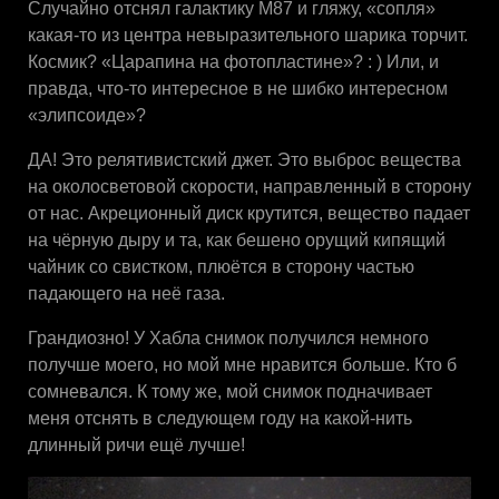
Случайно отснял галактику М87 и гляжу, «сопля»
какая-то из центра невыразительного шарика торчит.
Космик? «Царапина на фотопластине»? : ) Или, и
правда, что-то интересное в не шибко интересном
«элипсоиде»?
ДА! Это релятивистский джет. Это выброс вещества
на околосветовой скорости, направленный в сторону
от нас. Акреционный диск крутится, вещество падает
на чёрную дыру и та, как бешено орущий кипящий
чайник со свистком, плюётся в сторону частью
падающего на неё газа.
Грандиозно! У Хабла снимок получился немного
получше моего, но мой мне нравится больше. Кто б
сомневался. К тому же, мой снимок подначивает
меня отснять в следующем году на какой-нить
длинный ричи ещё лучше!