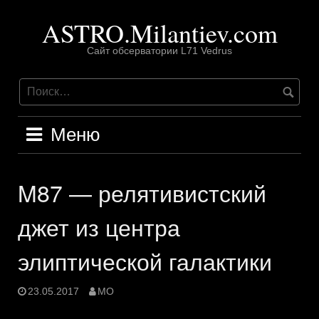
Перейти
ASTRO.Milantiev.com
к
содержимому
Сайт обсерватории L71 Vedrus
Меню
M87 — релятивистский
джет из центра
элиптической галактики
23.05.2017
MO