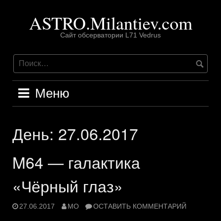
Перейти
ASTRO.Milantiev.com
к
содержимому
Сайт обсерватории L71 Vedrus
Меню
День:
27.06.2017
M64 — галактика
«Чёрный глаз»
27.06.2017
MO
ОСТАВИТЬ КОММЕНТАРИЙ