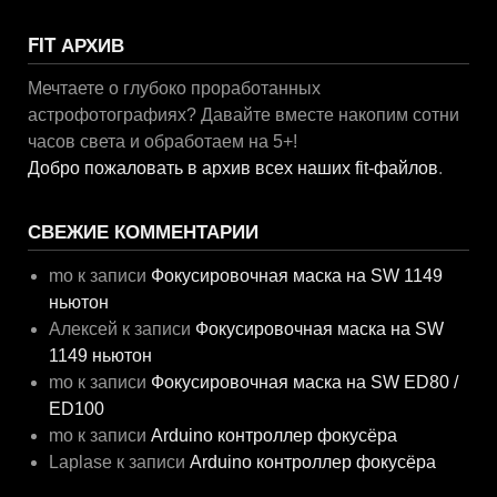
FIT АРХИВ
Мечтаете о глубоко проработанных
астрофотографиях? Давайте вместе накопим сотни
часов света и обработаем на 5+!
Добро пожаловать в архив всех наших fit-файлов
.
СВЕЖИЕ КОММЕНТАРИИ
mo
к записи
Фокусировочная маска на SW 1149
ньютон
Алексей
к записи
Фокусировочная маска на SW
1149 ньютон
mo
к записи
Фокусировочная маска на SW ED80 /
ED100
mo
к записи
Arduino контроллер фокусёра
Laplase
к записи
Arduino контроллер фокусёра