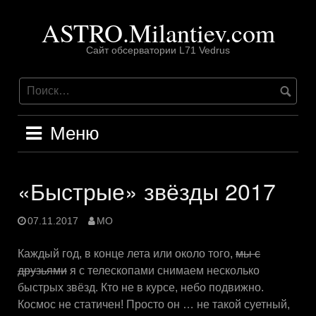
Перейти
ASTRO.Milantiev.com
к
содержимому
Сайт обсерватории L71 Vedrus
Меню
«Быстрые» звёзды 2017
07.11.2017
MO
Каждый год, в конце лета или около того,
мы с
друзьями
я с телескопами снимаем несколько
быстрых звёзд. Кто не в курсе, небо подвижно.
Космос не статичен! Просто он … не такой суетный,