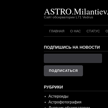
Перейти
ASTRO.Milantiev
к
содержимому
Сайт обсерватории L71 Vedrus
ГЛАВНАЯ
О НАС
СТАТУС
О
ПОДПИШИСЬ НА НОВОСТИ
РУБРИКИ
Астероиды
Астрофотография
Дневник обсерватории