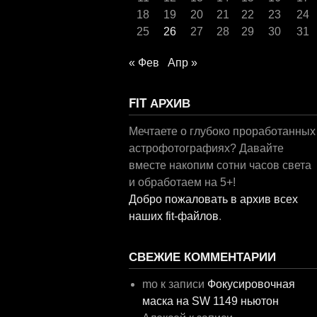
18
19
20
21
22
23
24
25
26
27
28
29
30
31
« Фев
Апр »
FIT АРХИВ
Мечтаете о глубоко проработанных
астрофотографиях? Давайте
вместе накопим сотни часов света
и обработаем на 5+!
Добро пожаловать в архив всех
наших fit-файлов
.
СВЕЖИЕ КОММЕНТАРИИ
mo
к записи
Фокусировочная
маска на SW 1149 ньютон