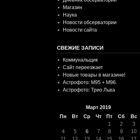
Магазин
Наука
Новости обсерватории
Новости сайта
СВЕЖИЕ ЗАПИСИ
Коммунальщик
Сайт переезжает
Новые товары в магазине!
Астрофото: M95 + M96.
Астрофото: Трио Льва
Март 2019
Пн
Вт
Ср
Чт
Пт
Сб
Вс
1
2
3
4
5
6
7
8
9
10
11
12
13
14
15
16
17