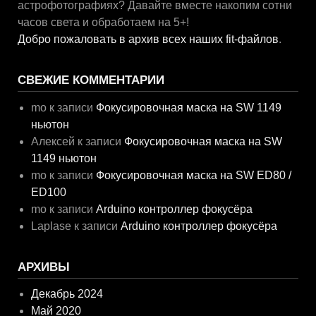
астрофотографиях? Давайте вместе накопим сотни
часов света и обработаем на 5+!
Добро пожаловать в архив всех наших fit-файлов
.
СВЕЖИЕ КОММЕНТАРИИ
mo
к записи
Фокусировочная маска на SW 1149
ньютон
Алексей
к записи
Фокусировочная маска на SW
1149 ньютон
mo
к записи
Фокусировочная маска на SW ED80 /
ED100
mo
к записи
Arduino контроллер фокусёра
Laplase
к записи
Arduino контроллер фокусёра
АРХИВЫ
Декабрь 2024
Май 2020