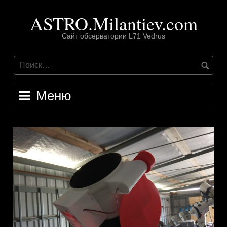
Перейти
ASTRO.Milantiev.com
к
содержимому
Сайт обсерватории L71 Vedrus
Меню