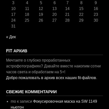
3
4
5
6
7
8
9
10
11
12
13
14
15
16
17
18
19
20
21
22
23
24
25
26
27
28
29
30
31
« Дек
FIT АРХИВ
Мечтаете о глубоко проработанных
астрофотографиях? Давайте вместе накопим сотни
часов света и обработаем на 5+!
Добро пожаловать в архив всех наших fit-файлов
.
СВЕЖИЕ КОММЕНТАРИИ
mo
к записи
Фокусировочная маска на SW 1149
ньютон