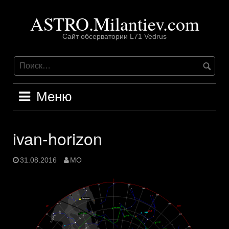
Перейти
ASTRO.Milantiev.com
к
содержимому
Сайт обсерватории L71 Vedrus
Меню
ivan-horizon
31.08.2016
MO