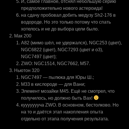
И, самое главное, отснял небольшую серию
предположительно нового астероида!
на сдачу пробовал добить медузу Sh2-176 в
водороде. Но это только потому что спать
хотелось и не до выбора цели было.
Мак 200
A82 (мимо шёл, не удержался), NGC253 (цвет),
NGC6822 (цвет), NGC7293 (цвет и o3),
NGC7497 (цвет);
ZWO: NGC1514, NGC7662, M57.
Ньютон 320
NGC7497 — пылюка для Юры Ш.;
M33 в кислороде — для Вани;
Элемент мозайки M45. Ещё не смотрел, что
получилось, но должно быть Вах!
куууууууча ZWO. В основном, бестолково. Но
на то и даётся этап накопления опыта
отдельно от этапа получения результата.