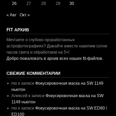
26
27
28
29
30
« Авг
Окт »
FIT АРХИВ
Мечтаете о глубоко проработанных
астрофотографиях? Давайте вместе накопим сотни
часов света и обработаем на 5+!
Добро пожаловать в архив всех наших fit-файлов
.
СВЕЖИЕ КОММЕНТАРИИ
mo
к записи
Фокусировочная маска на SW 1149
ньютон
Алексей
к записи
Фокусировочная маска на SW
1149 ньютон
mo
к записи
Фокусировочная маска на SW ED80 /
ED100