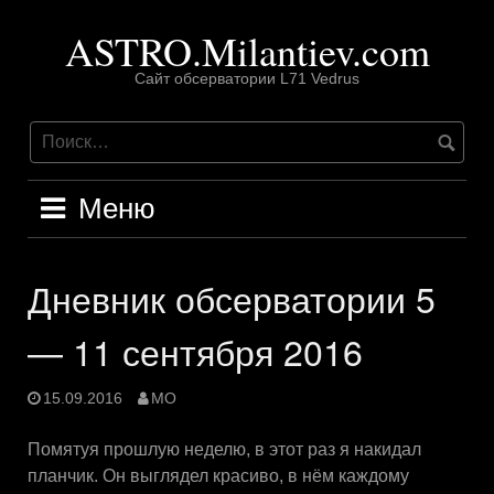
Перейти
ASTRO.Milantiev.com
к
содержимому
Сайт обсерватории L71 Vedrus
Меню
Дневник обсерватории 5
— 11 сентября 2016
15.09.2016
MO
Помятуя прошлую неделю, в этот раз я накидал
планчик. Он выглядел красиво, в нём каждому