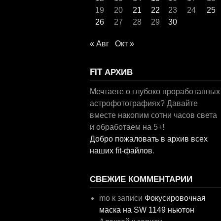
19
20
21
22
23
24
25
26
27
28
29
30
« Авг
Окт »
FIT АРХИВ
Мечтаете о глубоко проработанных
астрофотографиях? Давайте
вместе накопим сотни часов света
и обработаем на 5+!
Добро пожаловать в архив всех
наших fit-файлов
.
СВЕЖИЕ КОММЕНТАРИИ
mo
к записи
Фокусировочная
маска на SW 1149 ньютон