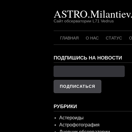
Перейти
ASTRO.Milantiev
к
содержимому
Сайт обсерватории L71 Vedrus
ГЛАВНАЯ
О НАС
СТАТУС
О
ПОДПИШИСЬ НА НОВОСТИ
РУБРИКИ
Астероиды
Астрофотография
Дневник обсерватории