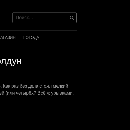
АГАЗИН
ПОГОДА
олдун
 Как раз без дела стоял мелкий
чей (или четырёх? Всё ж урывками,