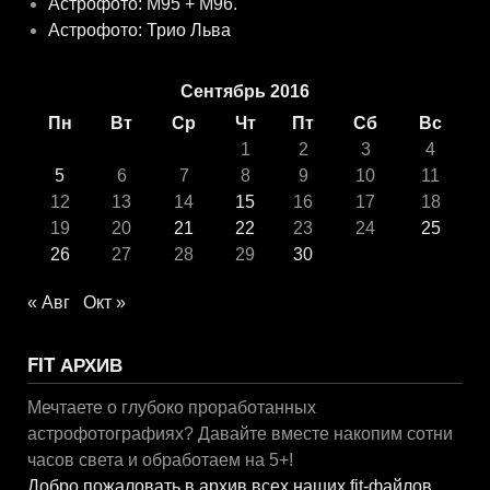
Астрофото: M95 + M96.
Астрофото: Трио Льва
Сентябрь 2016
Пн
Вт
Ср
Чт
Пт
Сб
Вс
1
2
3
4
5
6
7
8
9
10
11
12
13
14
15
16
17
18
19
20
21
22
23
24
25
26
27
28
29
30
« Авг
Окт »
FIT АРХИВ
Мечтаете о глубоко проработанных
астрофотографиях? Давайте вместе накопим сотни
часов света и обработаем на 5+!
Добро пожаловать в архив всех наших fit-файлов
.