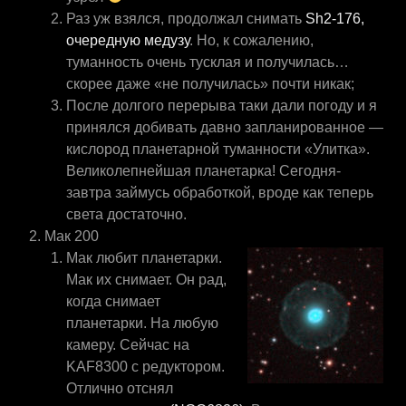
Раз уж взялся, продолжал снимать
Sh2-176,
очередную медузу
. Но, к сожалению,
туманность очень тусклая и получилась…
скорее даже «не получилась» почти никак;
После долгого перерыва таки дали погоду и я
принялся добивать давно запланированное —
кислород планетарной туманности «Улитка».
Великолепнейшая планетарка! Сегодня-
завтра займусь обработкой, вроде как теперь
света достаточно.
Мак 200
Мак любит планетарки.
Мак их снимает. Он рад,
когда снимает
планетарки. На любую
камеру. Сейчас на
KAF8300 с редуктором.
Отлично отснял