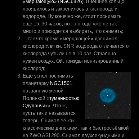
«мерцающую» (NGC6826)
. Внешнее кольцо
проявилось и закрепилось в кислороде и
водороде. Ну конечно же, стоит поснимать
ещё 15..30 часов, но .. погоды уже не так
много и приходится выбирать, что снимать;
…так что кроме «мерцающей» доснимал
кислород Улитки. SNR водорода отличается от
кислорода чуть ли не в 10 раз. Отчаянно
нужен воздух. Ой, трижды ионизированный
кислород;
Ещё успел поснимать
планетарку
NGC1501
,
названную женой-
Полинкой «
туманностью
Одуванчик
«. Что ж,
пусть так и называется
теперь. Снимал её как
классическим дипскаем, так и быстросъёмкой
на ZWO ASI 290. Снимал двухсекундными и