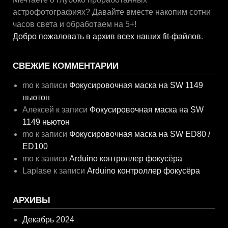
астрофотографиях? Давайте вместе накопим сотни
часов света и обработаем на 5+!
Добро пожаловать в архив всех наших fit-файлов
.
СВЕЖИЕ КОММЕНТАРИИ
mo
к записи
Фокусировочная маска на SW 1149
ньютон
Алексей
к записи
Фокусировочная маска на SW
1149 ньютон
mo
к записи
Фокусировочная маска на SW ED80 /
ED100
mo
к записи
Arduino контроллер фокусёра
Laplase
к записи
Arduino контроллер фокусёра
АРХИВЫ
Декабрь 2024