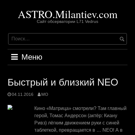
Перейти
ASTRO.Milantiev.com
к
содержимому
Сайт обсерватории L71 Vedrus
Меню
Быстрый и близкий NEO
04.11.2016
MO
Кино «Матрица» смотрели? Там главный
герой, Томас Андерсон (актёр: Киану
Ривз) лёгким движением руки с синей
таблеткой, превращается в … NEO! А в