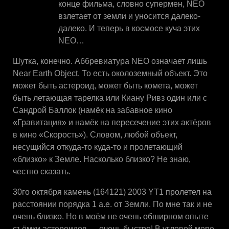
конце фильма, словно супермен, NEO
взлетает от земли и уносится далеко-
далеко. И теперь в космосе куча этих
NEO…
Шутка, конечно. Аббревиатура NEO означает лишь
Near Earth Object. То есть околоземный объект. Это
может быть астероид, может быть комета, может
быть летающая тарелка или Киану Ривз один или с
Сандрой Баллок (намёк на забавное кино
«Гравитация» и намёк на пересечение этих актёров
в кино «Скорость»). Словом, любой объект,
несущийся откуда-то куда-то и пролетающий
«близко» к Земле. Насколько близко? Не знаю,
честно сказать.
30го октября камень (164121) 2003 YT1 пролетел на
расстоянии порядка 1 а.е. от Земли. По мне так и не
очень близко. Но в моём не очень обширном опыте
съёмки астероидов — очень быстро! В угловой мере