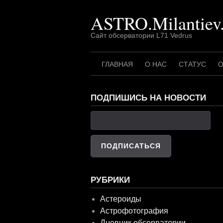
Перейти
ASTRO.Milantiev
к
содержимому
Сайт обсерватории L71 Vedrus
ГЛАВНАЯ
О НАС
СТАТУС
О
ПОДПИШИСЬ НА НОВОСТИ
РУБРИКИ
Астероиды
Астрофотография
Дневник обсерватории