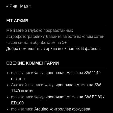
« Янв
Мар »
FIT АРХИВ
Мечтаете о глубоко проработанных
астрофотографиях? Давайте вместе накопим сотни
часов света и обработаем на 5+!
Добро пожаловать в архив всех наших fit-файлов
.
СВЕЖИЕ КОММЕНТАРИИ
mo
к записи
Фокусировочная маска на SW 1149
ньютон
Алексей
к записи
Фокусировочная маска на SW
1149 ньютон
mo
к записи
Фокусировочная маска на SW ED80 /
ED100
mo
к записи
Arduino контроллер фокусёра