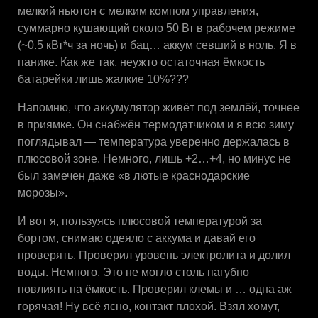
мелкий ньютон с мелким компом управления,
суммарно кушающий около 50 Вт в рабочем режиме
(~0.5 кВт*ч за ночь) и бац… аккум севший в ноль. Я в
панике. Как же так, неужто остаточная ёмкость
батарейки лишь жалкие 10%???
Напомню, что аккумулятор живёт под землёй, точнее
в приямке. Он снабжён термодатчиком и я всю зиму
поглядывал — температура уверенно держалась в
плюсовой зоне. Немного, лишь +2…+4, но минус не
был замечен даже «в лютые краснодарские
морозы».
И вот я, пользуясь плюсовой температурой за
бортом, снимаю одеяло с аккума и давай его
проверять. Проверил уровень электролита и долил
воды. Немного. Это не могло столь пагубно
повлиять на ёмкость. Проверил клемы и … одна аж
горячая! Ну всё ясно, контакт плохой. Взял хомут,