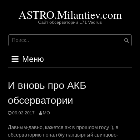
Перейти
ASTRO.Milantiev.com
к
содержимому
Сайт обсерватории L71 Vedrus
Меню
И вновь про АКБ
обсерватории
06.02.2017
MO
Давным-давно, кажется аж в прошлом году :), в
обсерваторию попал б/у панцырный свинцово-