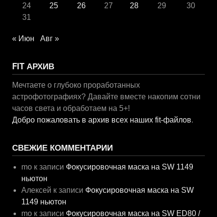
24
25
26
27
28
29
30
31
« Июн
Авг »
FIT АРХИВ
Мечтаете о глубоко проработанных
астрофотографиях? Давайте вместе накопим сотни
часов света и обработаем на 5+!
Добро пожаловать в архив всех наших fit-файлов
.
СВЕЖИЕ КОММЕНТАРИИ
mo
к записи
Фокусировочная маска на SW 1149
ньютон
Алексей
к записи
Фокусировочная маска на SW
1149 ньютон
mo
к записи
Фокусировочная маска на SW ED80 /