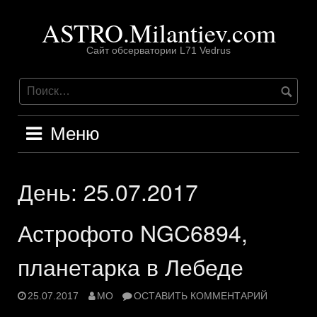
Перейти
ASTRO.Milantiev.com
к
содержимому
Сайт обсерватории L71 Vedrus
Меню
День:
25.07.2017
Астрофото NGC6894,
планетарка в Лебеде
25.07.2017
MO
ОСТАВИТЬ КОММЕНТАРИЙ