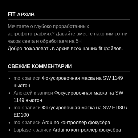
FIT АРХИВ
Мечтаете о глубоко проработанных
астрофотографиях? Давайте вместе накопим сотни
часов света и обработаем на 5+!
Добро пожаловать в архив всех наших fit-файлов
.
СВЕЖИЕ КОММЕНТАРИИ
mo
к записи
Фокусировочная маска на SW 1149
ньютон
Алексей
к записи
Фокусировочная маска на SW
1149 ньютон
mo
к записи
Фокусировочная маска на SW ED80 /
ED100
mo
к записи
Arduino контроллер фокусёра
Laplase
к записи
Arduino контроллер фокусёра