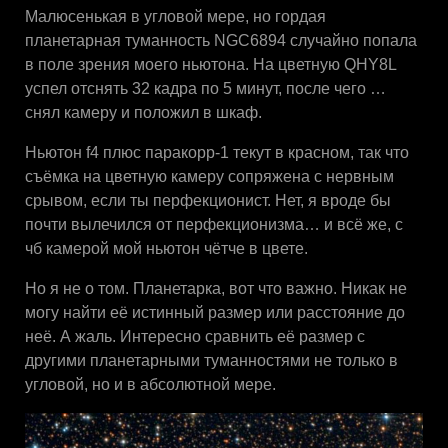
Малюсенькая в угловой мере, но гордая
планетарная туманность NGC6894 случайно попала
в поле зрения моего ньютона. На цветную QHY8L
успел отснять 32 кадра по 5 минут, после чего …
снял камеру и положил в шкаф.
Ньютон f4 плюс паракорр-1 текут в красном, так что
съёмка на цветную камеру сопряжена с нервным
срывом, если ты перфекционист. Нет, я вроде бы
почти вылечился от перфекционизма… и всё же, с
чб камерой мой ньютон чётче в цвете.
Но я не о том. Планетарка, вот что важно. Никак не
могу найти её истинный размер или расстояние до
неё. А жаль. Интересно сравнить её размер с
другими планетарными туманностями не только в
угловой, но и в абсолютной мере.