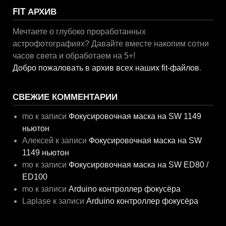
FIT АРХИВ
Мечтаете о глубоко проработанных
астрофотографиях? Давайте вместе накопим сотни
часов света и обработаем на 5+!
Добро пожаловать в архив всех наших fit-файлов
.
СВЕЖИЕ КОММЕНТАРИИ
mo
к записи
Фокусировочная маска на SW 1149
ньютон
Алексей
к записи
Фокусировочная маска на SW
1149 ньютон
mo
к записи
Фокусировочная маска на SW ED80 /
ED100
mo
к записи
Arduino контроллер фокусёра
Laplase
к записи
Arduino контроллер фокусёра