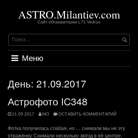
Перейти
ASTRO.Milantiev.com
к
содержимому
Сайт обсерватории L71 Vedrus
Меню
День:
21.09.2017
Астрофото IC348
21.09.2017
MO
ОСТАВИТЬ КОММЕНТАРИЙ
Фотка получилась слабая, но … снимали мы не эту
отражёнку. Снимали несколько звёзд в её центре.