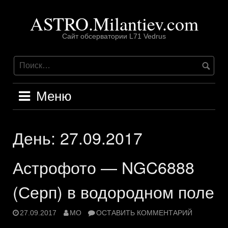
Перейти
ASTRO.Milantiev.com
к
содержимому
Сайт обсерватории L71 Vedrus
Меню
День:
27.09.2017
Астрофото — NGC6888
(Серп) в водородном поле
27.09.2017
MO
ОСТАВИТЬ КОММЕНТАРИЙ