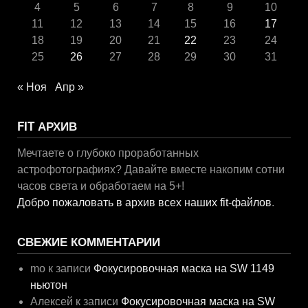
4
5
6
7
8
9
10
11
12
13
14
15
16
17
18
19
20
21
22
23
24
25
26
27
28
29
30
31
« Ноя
Апр »
FIT АРХИВ
Мечтаете о глубоко проработанных
астрофотографиях? Давайте вместе накопим сотни
часов света и обработаем на 5+!
Добро пожаловать в архив всех наших fit-файлов
.
СВЕЖИЕ КОММЕНТАРИИ
mo
к записи
Фокусировочная маска на SW 1149
ньютон
Алексей
к записи
Фокусировочная маска на SW