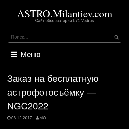
Перейти
ASTRO.Milantiev.com
к
содержимому
Сайт обсерватории L71 Vedrus
Меню
Заказ на бесплатную
астрофотосъёмку —
NGC2022
03.12.2017
MO