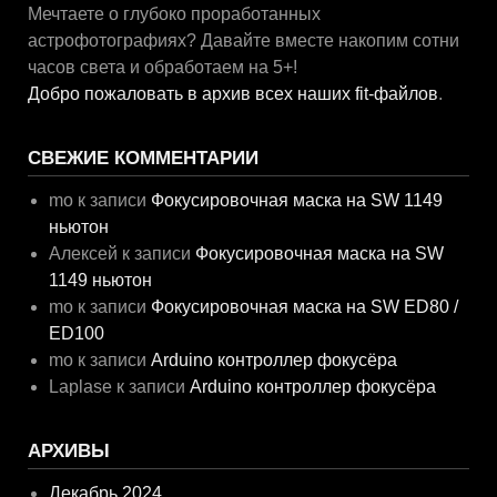
Мечтаете о глубоко проработанных
астрофотографиях? Давайте вместе накопим сотни
часов света и обработаем на 5+!
Добро пожаловать в архив всех наших fit-файлов
.
СВЕЖИЕ КОММЕНТАРИИ
mo
к записи
Фокусировочная маска на SW 1149
ньютон
Алексей
к записи
Фокусировочная маска на SW
1149 ньютон
mo
к записи
Фокусировочная маска на SW ED80 /
ED100
mo
к записи
Arduino контроллер фокусёра
Laplase
к записи
Arduino контроллер фокусёра
АРХИВЫ
Декабрь 2024