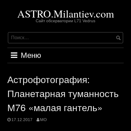
Перейти
ASTRO.Milantiev.com
к
содержимому
Сайт обсерватории L71 Vedrus
Меню
Астрофотография:
Планетарная туманность
М76 «малая гантель»
17.12.2017
MO