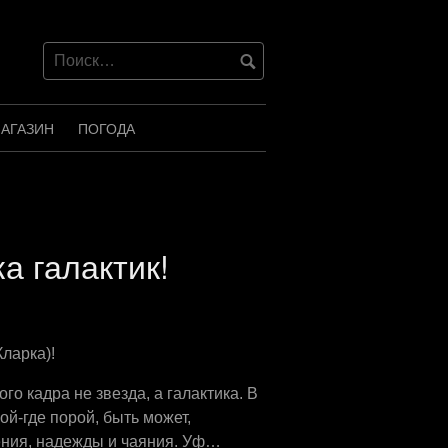
АГАЗИН
ПОГОДА
а галактик!
ларка)!
ого кадра не звезда, а галактика. В
ой-где порой, быть может,
ения, надежды и чаяния. Уф…