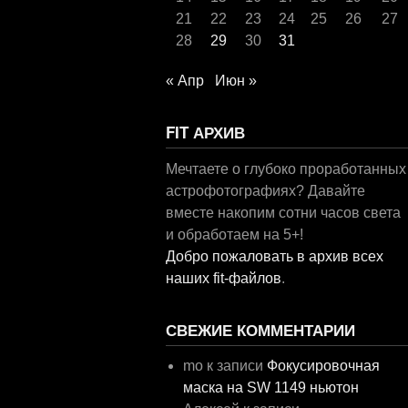
21
22
23
24
25
26
27
28
29
30
31
« Апр
Июн »
FIT АРХИВ
Мечтаете о глубоко проработанных
астрофотографиях? Давайте
вместе накопим сотни часов света
и обработаем на 5+!
Добро пожаловать в архив всех
наших fit-файлов
.
СВЕЖИЕ КОММЕНТАРИИ
mo
к записи
Фокусировочная
маска на SW 1149 ньютон