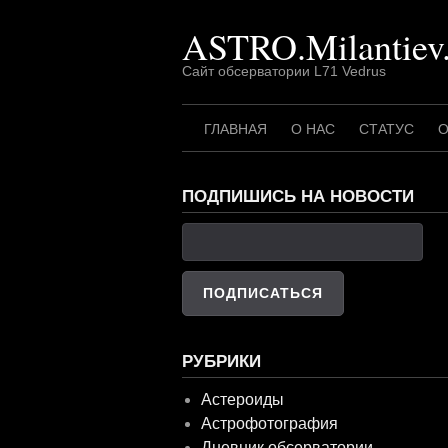
Перейти
ASTRO.Milantiev
к
содержимому
Сайт обсерватории L71 Vedrus
ГЛАВНАЯ
О НАС
СТАТУС
О
ПОДПИШИСЬ НА НОВОСТИ
РУБРИКИ
Астероиды
Астрофотография
Дневник обсерватории