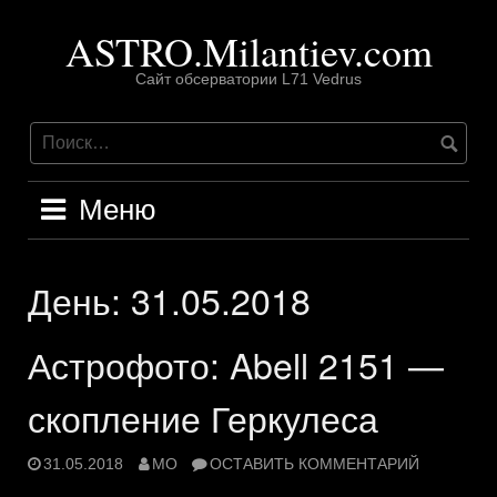
Перейти
ASTRO.Milantiev.com
к
содержимому
Сайт обсерватории L71 Vedrus
Меню
День:
31.05.2018
Астрофото: Abell 2151 —
скопление Геркулеса
31.05.2018
MO
ОСТАВИТЬ КОММЕНТАРИЙ