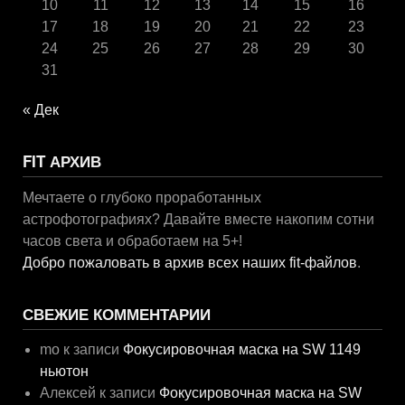
10
11
12
13
14
15
16
17
18
19
20
21
22
23
24
25
26
27
28
29
30
31
« Дек
FIT АРХИВ
Мечтаете о глубоко проработанных
астрофотографиях? Давайте вместе накопим сотни
часов света и обработаем на 5+!
Добро пожаловать в архив всех наших fit-файлов
.
СВЕЖИЕ КОММЕНТАРИИ
mo
к записи
Фокусировочная маска на SW 1149
ньютон
Алексей
к записи
Фокусировочная маска на SW