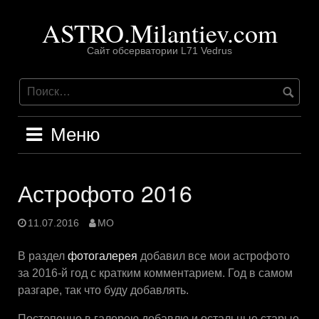
Перейти
ASTRO.Milantiev.com
к
содержимому
Сайт обсерватории L71 Vedrus
Меню
Астрофото 2016
11.07.2016
MO
В раздел
фотогалерея
добавил все мои астрофото
за 2016-й год с кратким комментарием. Год в самом
разгаре, так что буду добавлять.
Постепенно в галерею добавлю и остальные старые