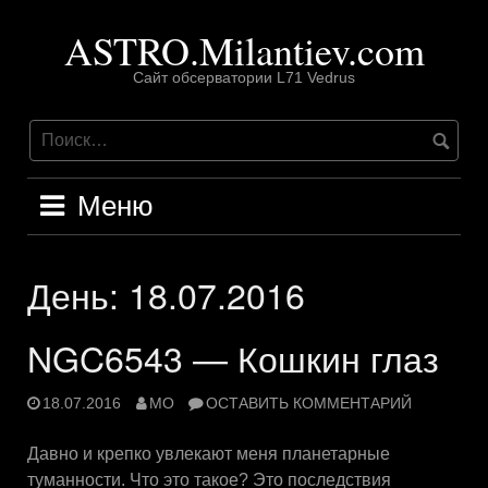
Перейти
ASTRO.Milantiev.com
к
содержимому
Сайт обсерватории L71 Vedrus
Меню
День:
18.07.2016
NGC6543 — Кошкин глаз
18.07.2016
MO
ОСТАВИТЬ КОММЕНТАРИЙ
Давно и крепко увлекают меня планетарные
туманности. Что это такое? Это последствия