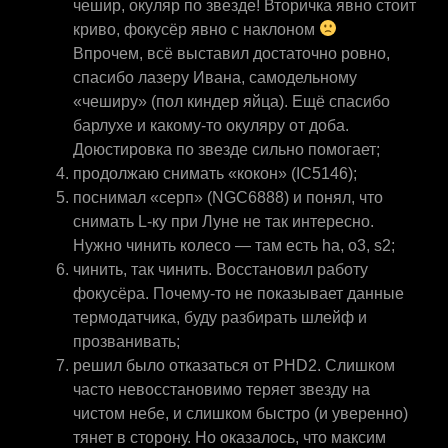
чешир, окуляр по звезде! Вторичка явно стоит
криво, фокусёр явно с наклоном
Впрочем, всё выставил достаточно ровно,
спасибо лазеру Ивана, самодельному
«чеширу» (пол киндер яйца). Ещё спасибо
барлухе и какому-то окуляру от доба.
Доюстировка по звезде сильно помогает;
продолжаю снимать «кокон» (IC5146);
поснимал «серп» (NGC6888) и понял, что
снимать L-ку при Луне не так интересно.
Нужно чинить колесо — там есть ha, o3, s2;
чинить, так чинить. Восстановил работу
фокусёра. Почему-то не показывает данные
термодатчика, буду разбирать шлейф и
прозванивать;
решил было отказаться от PHD2. Слишком
часто невосстановимо теряет звезду на
чистом небе, и слишком быстро (и уверенно)
тянет в сторону. Но оказалось, что максим