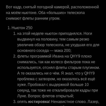
Вот кадр, снятый погодной камерой, расположенной
на моём ньютоне. Оба «больших» телескопа
снимают флеты ранним утром.
Ньютон 250
на этой неделе ньютон приподнялся. Ноги
выдвинул на половину, тем самым резко
увеличив обзор телескопа, не ухудшая его для
основного соседа — мака 200;
флеты программой Ивана на QHY9 плохо
снимались, так как колесо фильтров пока не
используется, отснял флеты старым плугином.
А те оказались ни о чём. Я знал, что у QHY9
проблема с затвором, но оказалось всё ещё
хуже. Пробовал с выдержкой больше 10
секунд, так тоже не откалибровали кадры при
Луне. Вопрос флетов открытый;
опять
юстировка
! Ненавистное слово. Лазер,