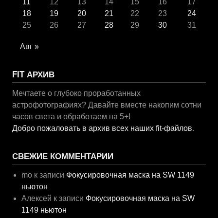
11
12
13
14
15
16
17
18
19
20
21
22
23
24
25
26
27
28
29
30
31
Авг »
FIT АРХИВ
Мечтаете о глубоко проработанных
астрофотографиях? Давайте вместе накопим сотни
часов света и обработаем на 5+!
Добро пожаловать в архив всех наших fit-файлов
.
СВЕЖИЕ КОММЕНТАРИИ
mo
к записи
Фокусировочная маска на SW 1149
ньютон
Алексей
к записи
Фокусировочная маска на SW
1149 ньютон