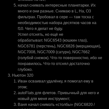
начал снимать интересные планетарки. Их
много и они разные. Снимаю в L, Ha, O3
фильтрах. Пробовал в сере — там тоска с
необходимостью набора десятков часов на
f10. Чего я делат не буду.
Успел отснять, но ещё не
обрабатывал: NGC6543 (кошкин глаз),
NGC6781 (перстень), NGC6826 (мерцающая),
NGC7008, NGC7009 (сатурн), NGC7662
(голубой снежок). Что-то поверхностно, ибо не
понравилось. Что-то отснял достаточно
глубоко.
Ньютон 320
Иван осваивал удалёнку, я помогал ему в
этом;
autoFlats для флетов. Привычный для него и
новый для меня инструмент;
Ваня начал снимать «столбы» (NGC6820 /