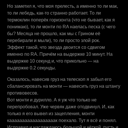
Но заметил я, что моя прелесть, а именно то ли мак,
то ли лебедь, как-то странно работает. То ли
термоклин поперёк горизонта (что не бывает, как я
понимаю), то ли монти по RA наелась песка (с чего
бы? Месяца не прошло, как мы с Грином её
перебирали и мыли), то ли просто злой рок.
Эффект такой, что звезда двоится со сдвигом
именно по RA. Причём на выдержке 10 минут. На
выдержке 10 секунд и, что прикольно — на
выдержке 0.2 секунды.
Оказалось, навесив груз на телескоп я забыл его
сбалансировать на монти — навесить груз на штангу
противовесов.
Вот монти и дурилло. А я уж что только не
перепробовал. Уже червяк даже отодвинул. И, как
только я его вывел из зацепления, монти
каааааааааааааааааак поехало. Тут я всё и понял.
Исправил и наслаждаюсь большой и чёткой, пусть и