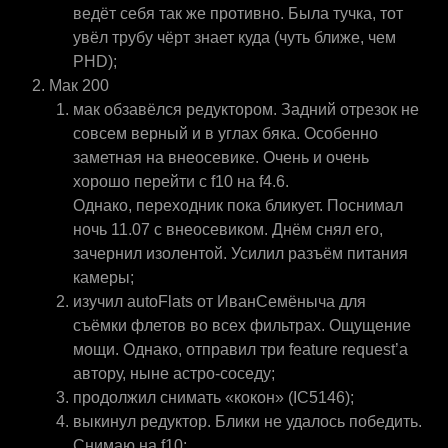
ведёт себя так же противно. Была тучка, тот
увёл трубу чёрт знает куда (чуть ближе, чем
PHD);
Мак 200
мак обзавёлся редуктором. Задний отрезок не
совсем верный и в углах бяка. Особенно
заметная на внеосевике. Очень и очень
хорошо перейти с f10 на f4.6.
Однако, переходник пока бликует. Поснимал
ночь 11.07 с внеосевиком. Днём снял его,
зачернил изолентой. Усилил разъём питания
камеры;
изучил autoFlats от ИванСемёныча для
съёмки флетов во всех фильтрах. Ощущение
мощи. Однако, отправил три feature request’а
автору, ныне астро-соседу;
продолжил снимать «кокон» (IC5146);
выкинул редуктор. Блики не удалось победить.
Снимаю на f10;