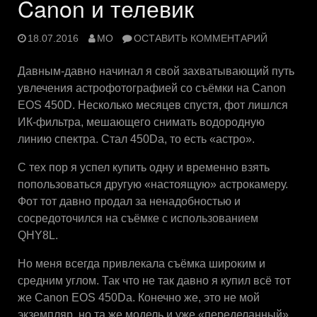
Canon и телевик
18.07.2016
MO
ОСТАВИТЬ КОММЕНТАРИЙ
Давным-давно начинал я свой захватывающий путь
увлечения астрофотографией со съёмки на Canon
EOS 450D. Несколько месяцев спустя, фот лишлся
ИК-фильтра, мешающего снимать водородную
линию спектра. Стал 450Da, то есть «астро».
С тех пор я успел купить одну и временно взять
попользоваться другую «настоящую» астрокамеру.
Фот тот давно продал за ненадобностью и
сосредоточился на съёмке с использованием
QHY8L.
Но меня всегда привлекала съёмка широким и
средним углом. Так что не так давно я купил всё тот
же Canon EOS 450Da. Конечно же, это не мой
экземпляр, но та же модель и уже «переделанный»,