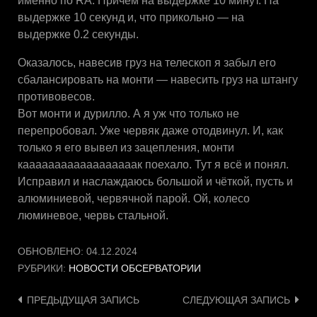
именно по RA. Причём на выдержке 10 минут. На
выдержке 10 секунд и, что прикольно — на
выдержке 0.2 секунды.
Оказалось, навесив груз на телескоп я забыл его
сбалансировать на монти — навесить груз на штангу
противовесов.
Вот монти и дурилло. А я уж что только не
перепробовал. Уже червяк даже отодвинул. И, как
только я его вывел из зацепления, монти
каааааааааааааааааак поехало. Тут я всё и понял.
Исправил и наслаждаюсь большой и чёткой, пусть и
алюминиевой, червячной парой. Ой, колесо
люминевое, червь стальной.
ОБНОВЛЕНО:
04.12.2024
РУБРИКИ:
НОВОСТИ ОБСЕРВАТОРИИ
Навигация
ПРЕДЫДУЩАЯ ЗАПИСЬ
СЛЕДУЮЩАЯ ЗАПИСЬ