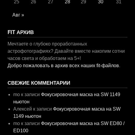
25
26
27
28
29
30
31
Авг »
FIT АРХИВ
Мечтаете о глубоко проработанных
астрофотографиях? Давайте вместе накопим сотни
часов света и обработаем на 5+!
Добро пожаловать в архив всех наших fit-файлов
.
СВЕЖИЕ КОММЕНТАРИИ
mo
к записи
Фокусировочная маска на SW 1149
ньютон
Алексей
к записи
Фокусировочная маска на SW
1149 ньютон
mo
к записи
Фокусировочная маска на SW ED80 /
ED100