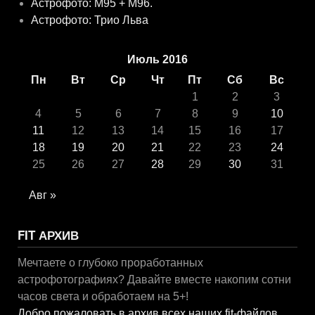
Астрофото: M95 + M96.
Астрофото: Трио Льва
Июль 2016
Пн
Вт
Ср
Чт
Пт
Сб
Вс
1
2
3
4
5
6
7
8
9
10
11
12
13
14
15
16
17
18
19
20
21
22
23
24
25
26
27
28
29
30
31
Авг »
FIT АРХИВ
Мечтаете о глубоко проработанных
астрофотографиях? Давайте вместе накопим сотни
часов света и обработаем на 5+!
Добро пожаловать в архив всех наших fit-файлов
.