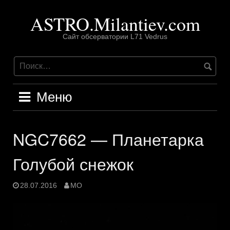
Перейти
ASTRO.Milantiev.com
к
содержимому
Сайт обсерватории L71 Vedrus
Меню
NGC7662 — Планетарка
Голубой снежок
28.07.2016
MO