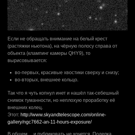
Если не обращать внимание на белый крест
(растяжки ньютона), на чёрную полосу справа от
объекта (клампинг камеры QHY9), то
вырисовывается:
во-первых, красивые хвостики сверху и снизу;
во-вторых, внешнее кольцо.
Так что я чуть копнул инет и нашёл так-себешный
снимок туманности, но неплохую проработку её
внешних колец.
Этот:
http://www.skyandtelescope.com/online-
gallery/ngc7662-an-11-hours-exposure/
В общем… и публиковать не хочется. Поделка