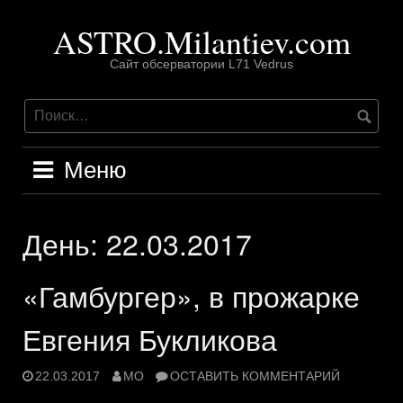
Перейти
ASTRO.Milantiev.com
к
содержимому
Сайт обсерватории L71 Vedrus
Меню
День:
22.03.2017
«Гамбургер», в прожарке
Евгения Букликова
22.03.2017
MO
ОСТАВИТЬ КОММЕНТАРИЙ