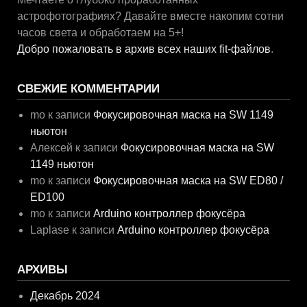
астрофотографиях? Давайте вместе накопим сотни
часов света и обработаем на 5+!
Добро пожаловать в архив всех наших fit-файлов
.
СВЕЖИЕ КОММЕНТАРИИ
mo
к записи
Фокусировочная маска на SW 1149
ньютон
Алексей
к записи
Фокусировочная маска на SW
1149 ньютон
mo
к записи
Фокусировочная маска на SW ED80 /
ED100
mo
к записи
Arduino контроллер фокусёра
Laplase
к записи
Arduino контроллер фокусёра
АРХИВЫ
Декабрь 2024