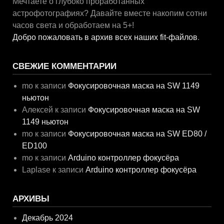
Мечтаете о глубоко проработанных
астрофотографиях? Давайте вместе накопим сотни
часов света и обработаем на 5+!
Добро пожаловать в архив всех наших fit-файлов
.
СВЕЖИЕ КОММЕНТАРИИ
mo
к записи
Фокусировочная маска на SW 1149
ньютон
Алексей
к записи
Фокусировочная маска на SW
1149 ньютон
mo
к записи
Фокусировочная маска на SW ED80 /
ED100
mo
к записи
Arduino контроллер фокусёра
Laplase
к записи
Arduino контроллер фокусёра
АРХИВЫ
Декабрь 2024