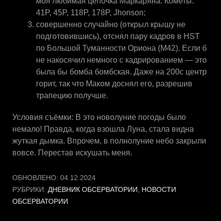
моя любимая цепочка Маркаряна. Кометы:
41P, 45P, 118P, 178P, Jhonson;
совершенно случайно (открыл крышу не
подготовившись), отснял пару кадров в HST
по Большой Туманности Ориона (М42). Если б
не накосячил немного с кадрированием — это
была бы бомба бомбская. Даже на 200с центр
горит, так что Маком доснял его, разрешив
трапецию получше.
Условия съёмки: В это новолуние погоды было
немало! Правда, когда взошла Луна, стала видна
жуткая дымка. Впрочем, в полнолуние небо закрыли
вовсе. Перестав искушать меня.
ОБНОВЛЕНО:
04.12.2024
РУБРИКИ:
ДНЕВНИК ОБСЕРВАТОРИИ
,
НОВОСТИ
ОБСЕРВАТОРИИ