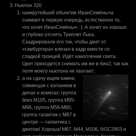
Ньютон 320
наикрутейший объектив ИванСемёныча
снимает в первую очередь, естественно то,
что хочет ИванСемёныч : ). А хочет он хорошо
и глубоко отснять Триплет Льва.
Скадрировали его так, чтобы джет от
«гамбургера» влезал в кадр вместе со
сладкой троицей. Идёт накопление света.
Цвет приходится снимать им же в бин2, так как
поля моего ньютона не хватает;
а на сдачу ищем камни,
совмещая с копанием в
дипах и кометах: группа
близ M105, группа М95-
М96, группа М56-М60,
группа галактик с М87 в
центре — галактика с
джетом! Хороша! М67, М44, М106, NGC2903 и