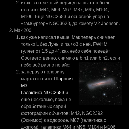
итак, за отчётный период на ньютон было
отснято: M44, M64, M67, M87, M95, M104,
M106. Ещё NGC2683 и основной упор на
«гамбургер» NGC3628, да комету V2 Jhonson.
Мак 200
как уже написал выше, Мак теперь снимает
только L без Луны и ha / o3 с ней. FWHM
гуляет от 1.5 до 4″, как небо себя поведёт.
Соответственно, снимаю
в bin1 или bin2, если
небо всё равно не айс;
за первую половину
марта отснято:
Шаровик
М3
,
Галактика NGC2683
и
ещё несколько, пока не
обработанных серий
фотографий объектов: М42, NGC2392
(Эскимос) в водороде, M87 (галактика с
джетом), галактики M64 и М95, М104 и М106.