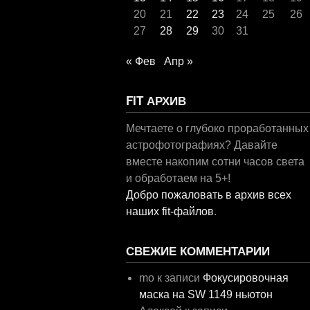
20
21
22
23
24
25
26
27
28
29
30
31
« Фев
Апр »
FIT АРХИВ
Мечтаете о глубоко проработанных
астрофотографиях? Давайте
вместе накопим сотни часов света
и обработаем на 5+!
Добро пожаловать в архив всех
наших fit-файлов
.
СВЕЖИЕ КОММЕНТАРИИ
mo
к записи
Фокусировочная
маска на SW 1149 ньютон