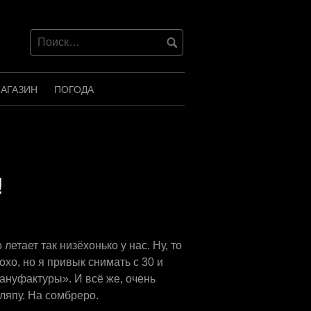
АГАЗИН
ПОГОДА
!
етает так низёхонько у нас. Ну, то
хо, но я привык снимать с 30 и
ануфактуры». И всё же, очень
шляпу. На сомбреро.