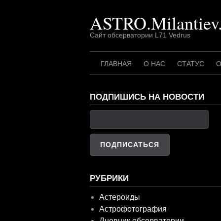
Перейти
ASTRO.Milantiev
к
содержимому
Сайт обсерватории L71 Vedrus
ГЛАВНАЯ
О НАС
СТАТУС
О
ПОДПИШИСЬ НА НОВОСТИ
РУБРИКИ
Астероиды
Астрофотография
Дневник обсерватории