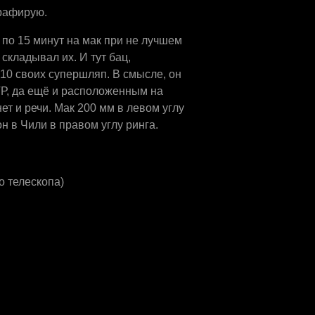
графирую.
 по 15 минут на мак при не лучшем
 складывал их. И тут бац,
10 своих супершляп. В смысле, он
Р, да ещё и расположенным на
ет и речи. Мак 200 мм в левом углу
 в Чили в правом углу ринга.
го телескопа)