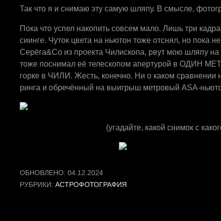
Так что я и снимаю эту самую шляпу. В смысле, фото
Пока что успел накопить совсем мало. Лишь три кадра
сиинге. Чуток цвета на ньютон тоже отснял, но пока не
Серёга&Co из проекта Чилископа, рвут мою шляпу на 
тоже поснимал её телескопом апертурой в ОДИН МЕТ
горке в ЧИЛИ. Жесть, конечно. Ни о каком сравнении н
ринга и обречённый на выигрыш метровый ASA-ньютон
(угадайте, какой снимок с како
ОБНОВЛЕНО:
04.12.2024
РУБРИКИ:
АСТРОФОТОГРАФИЯ