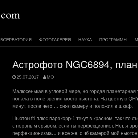
.com
БСЕРВАТОРИЯ
ФОТОГАЛЕРЕЯ
НАУКА
ПРОГРАММЫ
М
Астрофото NGC6894, план
25.07.2017
MO
Малюсенькая в угловой мере, но гордая планетарная
попала в поле зрения моего ньютона. На цветную QHY8
минут, после чего … снял камеру и положил в шкаф.
Ньютон f4 плюс паракорр-1 текут в красном, так что 
с нервным срывом, если ты перфекционист. Нет, я вр
перфекционизма… и всё же, с чб камерой мой ньютон 