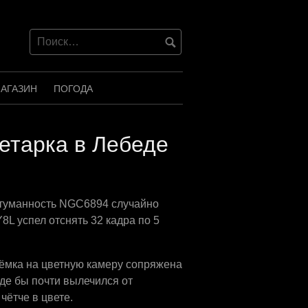
АГАЗИН
ПОГОДА
етарка в Лебеде
 туманность NGC6894 случайно
L успел отснять 32 кадра по 5
съёмка на цветную камеру сопряжена
оде бы почти вылечился от
чётче в цвете.