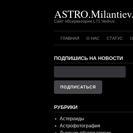
Перейти
ASTRO.Milantiev
к
содержимому
Сайт обсерватории L71 Vedrus
ГЛАВНАЯ
О НАС
СТАТУС
О
ПОДПИШИСЬ НА НОВОСТИ
РУБРИКИ
Астероиды
Астрофотография
Дневник обсерватории