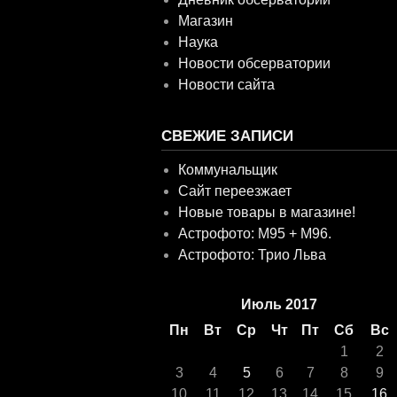
Магазин
Наука
Новости обсерватории
Новости сайта
СВЕЖИЕ ЗАПИСИ
Коммунальщик
Сайт переезжает
Новые товары в магазине!
Астрофото: M95 + M96.
Астрофото: Трио Льва
Июль 2017
Пн
Вт
Ср
Чт
Пт
Сб
Вс
1
2
3
4
5
6
7
8
9
10
11
12
13
14
15
16